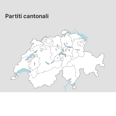
Partiti cantonali
© Copyright
2026
SP Svizzera | realizzato da
pr24