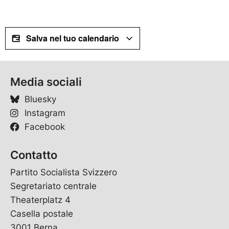
z
e
r
k
Salva nel tuo calendario
l
ä
r
u
Media sociali
n
g
Bluesky
Instagram
Facebook
Contatto
Partito Socialista Svizzero
Segretariato centrale
Theaterplatz 4
Casella postale
3001 Berna