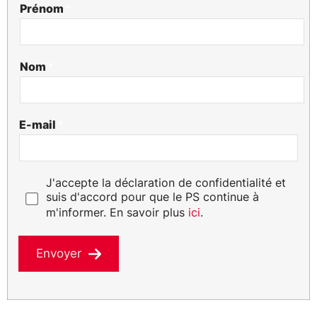
Prénom
*
Nom
*
E-mail
*
D
J'accepte la déclaration de confidentialité et
a
suis d'accord pour que le PS continue à
t
m'informer. En savoir plus
ici
.
e
n
s
Envoyer
c
h
u
t