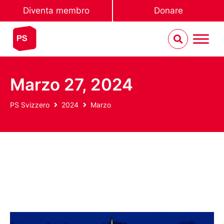
Diventa membro
Donare
Marzo 27, 2024
PS Svizzero
2024
Marzo