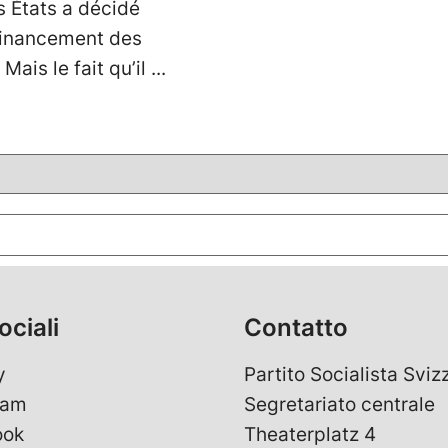
s États a décidé
 financement des
Mais le fait qu’il
ociali
Contatto
y
Partito Socialista Sviz
ram
Segretariato centrale
ook
Theaterplatz 4