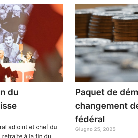
on du
Paquet de déma
isse
changement de
fédéral
ral adjoint et chef du
Giugno 25, 2025
etraite à la fin du