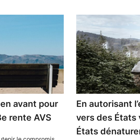
 en avant pour
En autorisant l
3e rente AVS
vers des États 
États dénaturen
outenir le compromis