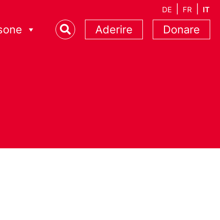
DE
FR
IT
sone
Aderire
Donare