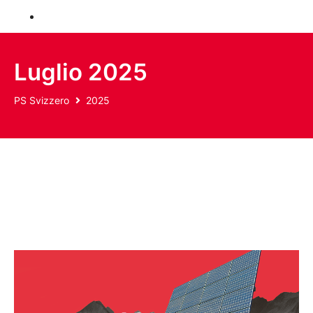
Donare
Luglio 2025
PS Svizzero
2025