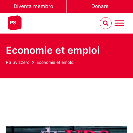
Diventa membro
Donare
Economie et emploi
PS Svizzero
Economie et emploi