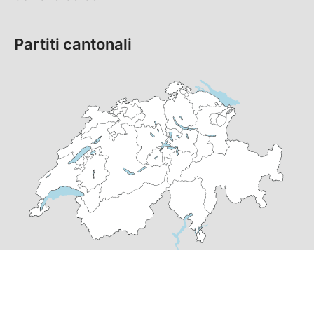
Partiti cantonali
© Copyright
2026
SP Svizzera | realizzato da
pr24