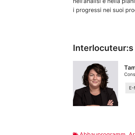
nell’analisi e nella pi
i progressi nei suoi pr
Interlocuteur:s
Tam
Cons
E-
Abbauprogramm
,
A