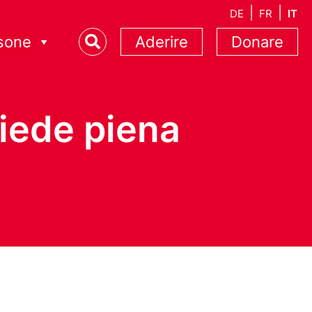
DE
FR
IT
sone
Aderire
Donare
hiede piena