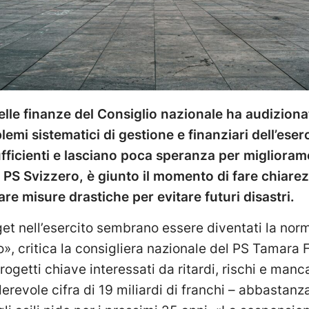
elle finanze del Consiglio nazionale ha audiziona
emi sistematici di gestione e finanziari dell’eserc
ufficienti e lasciano poca speranza per miglioram
l PS Svizzero, è giunto il momento di fare chiare
tare misure drastiche per evitare futuri disastri.
get nell’esercito sembrano essere diventati la no
, critica la consigliera nazionale del PS Tamara Fu
getti chiave interessati da ritardi, rischi e manc
evole cifra di 19 miliardi di franchi – abbastanza