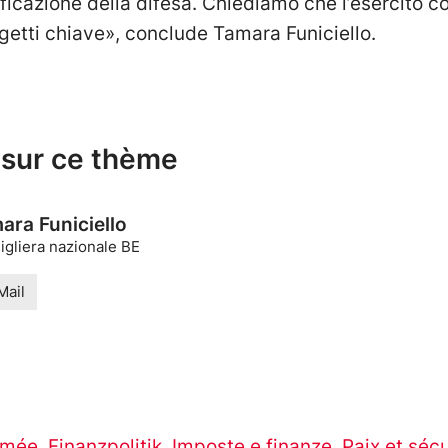
anificazione della difesa. Chiediamo che l’esercito
ogetti chiave», conclude Tamara Funiciello.
 sur ce thème
ara Funiciello
igliera nazionale BE
Mail
rmée
,
Finanzpolitik
,
Imposte e finanze
,
Paix et sécu