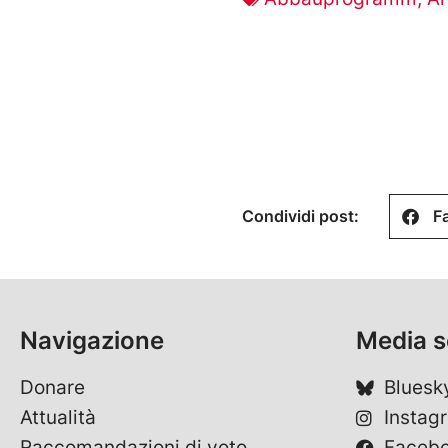
Condividi post:
F
Navigazione
Media s
Donare
Bluesk
Attualità
Instag
Raccomandazioni di voto
Faceb