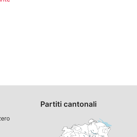
Partiti cantonali
zero