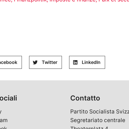
acebook
Twitter
LinkedIn
ociali
Contatto
y
Partito Socialista Sviz
ram
Segretariato centrale
ook
Theaterplatz 4