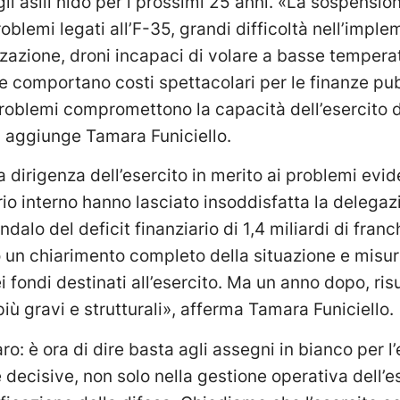
 gli asili nido per i prossimi 25 anni. «La sospensio
blemi legati all’F-35, grandi difficoltà nell’impl
zzazione, droni incapaci di volare a basse tempera
he comportano costi spettacolari per le finanze pub
roblemi compromettono la capacità dell’esercito di
 aggiunge Tamara Funiciello.
a dirigenza dell’esercito in merito ai problemi evid
io interno hanno lasciato insoddisfatta la delegaz
alo del deficit finanziario di 1,4 miliardi di franch
 un chiarimento completo della situazione e misure
 fondi destinati all’esercito. Ma un anno dopo, risu
ù gravi e strutturali», afferma Tamara Funiciello.
aro: è ora di dire basta agli assegni in bianco per 
 decisive, non solo nella gestione operativa dell’