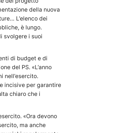
ne del progetto
ementazione della nuova
ture… L’elenco dei
bliche, è lungo.
 svolgere i suoi
enti di budget e di
ione del PS. «L’anno
i nell’esercito.
 incisive per garantire
lta chiaro che i
l’esercito. «Ora devono
esercito, ma anche