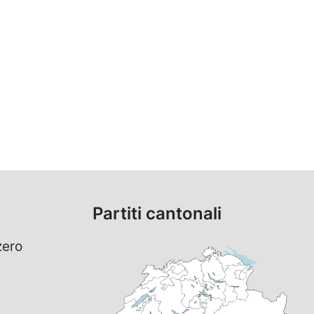
Partiti cantonali
zero