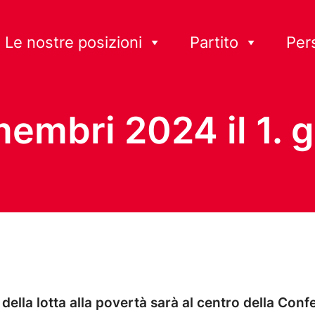
Le nostre posizioni
Partito
Per
embri 2024 il 1. 
e della lotta alla povertà sarà al centro della Co