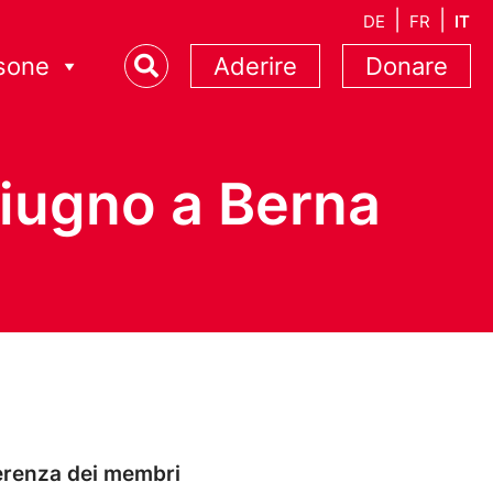
DE
FR
IT
sone
Aderire
Donare
giugno a Berna
nferenza dei membri