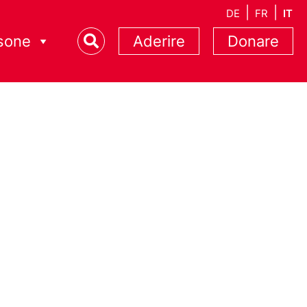
DE
FR
IT
sone
Aderire
Donare