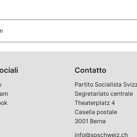
m
ociali
Contatto
y
Partito Socialista Sviz
ram
Segretariato centrale
ook
Theaterplatz 4
Casella postale
3001 Berna
info@spschweiz.ch