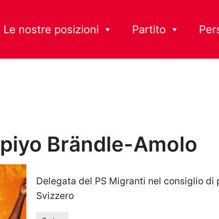
Le nostre posizioni
Partito
Per
piyo Brändle-Amolo
Delegata del PS Migranti nel consiglio di 
Svizzero