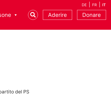
DE
FR
IT
sone
Aderire
Donare
partito del PS