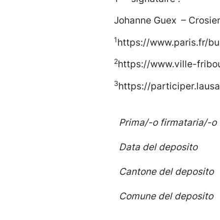
Johanne Guex – Crosier,
1
https://www.paris.fr/bu
2
https://www.ville-fribo
3
https://participer.lau
Prima/-o firmataria/-o
Data del deposito
Cantone del deposito
Comune del deposito