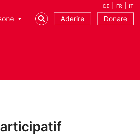
DE
FR
IT
sone
Aderire
Donare
articipatif