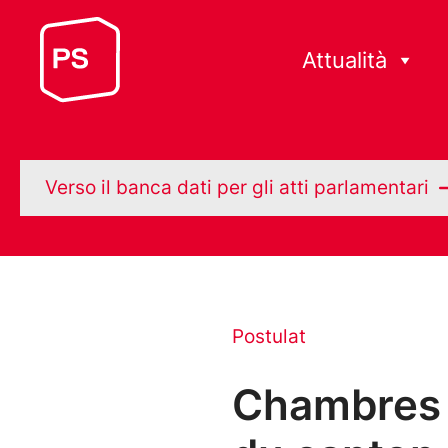
Attualità
Verso il banca dati per gli atti parlamentari
Postulat
Chambres f