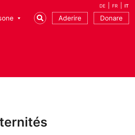
DE
FR
IT
sone
Aderire
Donare
ternités