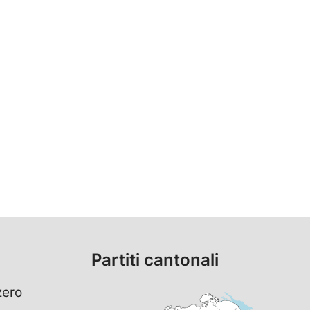
Partiti cantonali
zero