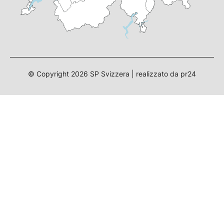
© Copyright
2026
SP Svizzera | realizzato da
pr24