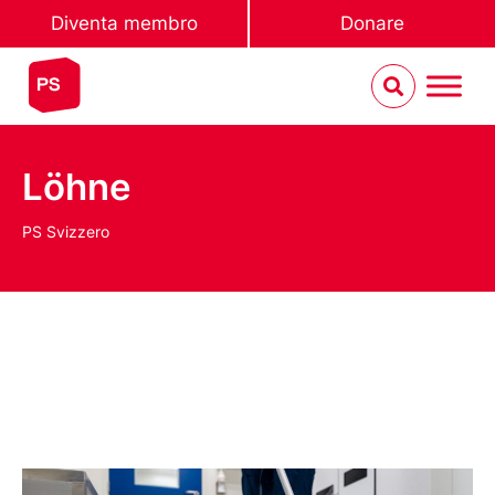
Diventa membro
Donare
Löhne
PS Svizzero