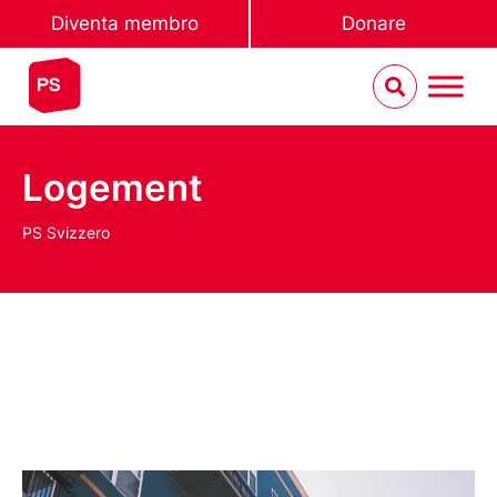
Diventa membro
Donare
Logement
PS Svizzero