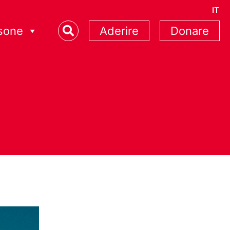
IT
sone
Aderire
Donare