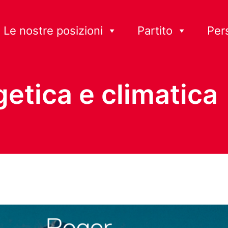
Le nostre posizioni
Partito
Per
tica e climatica