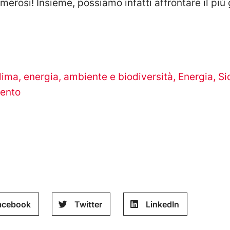
merosi! Insieme, possiamo infatti affrontare il più
lima, energia, ambiente e biodiversità
,
Energia
,
Si
mento
acebook
Twitter
LinkedIn