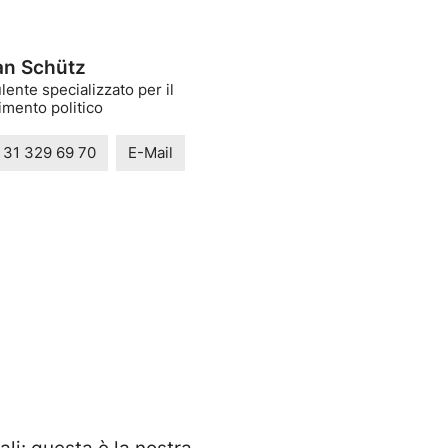
an Schütz
ente specializzato per il
imento politico
 31 329 69 70
E-Mail