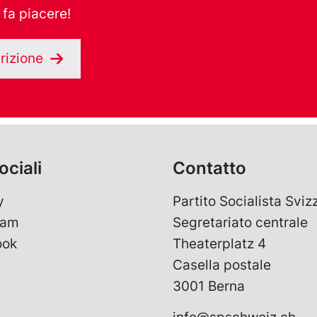
 fa piacere!
rizione
ociali
Contatto
y
Partito Socialista Sviz
ram
Segretariato centrale
ook
Theaterplatz 4
Casella postale
3001 Berna