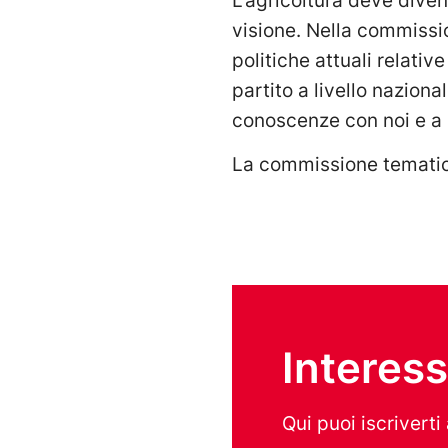
L’agricoltura deve diven
visione. Nella commissi
politiche attuali relative
partito a livello nazion
conoscenze con noi e a ri
La commissione tematica 
Interes
Qui puoi iscrivert