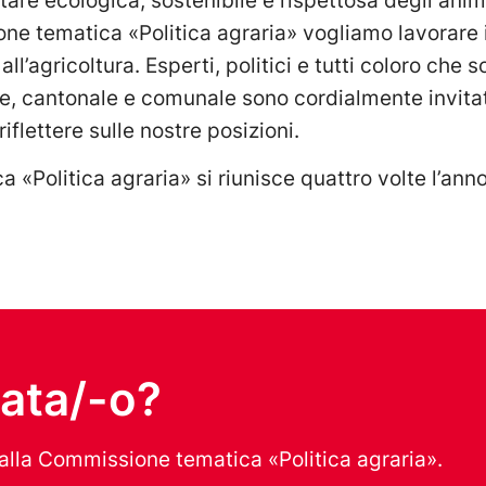
tare ecologica, sostenibile e rispettosa degli anima
one tematica «Politica agraria» vogliamo lavorare
 all’agricoltura. Esperti, politici e tutti coloro che 
ale, cantonale e comunale sono cordialmente invitat
flettere sulle nostre posizioni.
«Politica agraria» si riunisce quattro volte l’anno
sata/-o?
i alla Commissione tematica «Politica agraria».