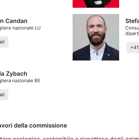
n Candan
Stef
liere nazionale LU
Consul
dipart
il
+41
la Zybach
liera nazionale BE
il
avori della commissione