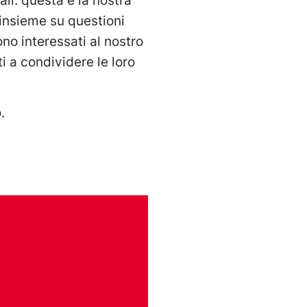
li: questa è la nostra
 insieme su questioni
sono interessati al nostro
i a condividere le loro
.