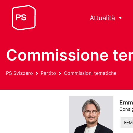
Attualità
Commissione tema
PS Svizzero
Partito
Commissioni tematiche
Emm
Consig
E-Ma