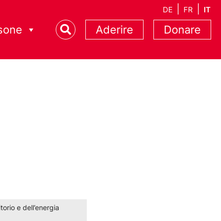
DE
FR
IT
sone
Aderire
Donare
torio e dell’energia