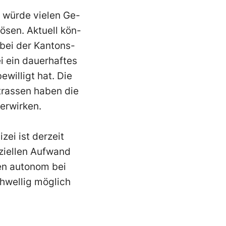
würde vielen Ge-
lösen.
Aktuell kön-
bei der Kantons-
i ein dauerhaftes
willigt hat. Die
strassen haben
die
erwirken.
ei ist derzeit
iellen A
ufwand
en autonom bei
hwellig möglich