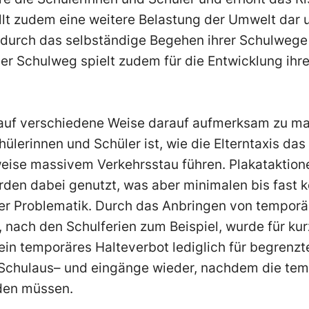
llt
zudem eine weitere Belastung der Umwelt dar u
durch das selbständige Begehen
ihrer
Schulwege 
er Schulweg spielt
zudem
für die Entwicklung ih
auf verschiedene Weise darauf aufmerksam zu ma
ülerinnen und Schüler ist, wie die Elterntaxis das
weise massivem Verkehrsstau führen. Plakatakt
ion
den dabei genutzt, was aber minimalen bis fast 
er Problematik. Durch das Anbringen von temporä
 nach den Schulferien zum Beispiel
,
wurde für kur
 ein temporäres Halteverbot
lediglich für begrenzt
e Schulaus
–
und
e
ingänge
wieder,
nachdem die tem
en müssen.