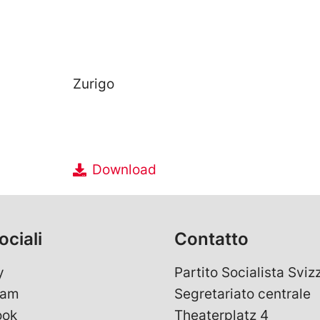
Zurigo
Download
ociali
Contatto
y
Partito Socialista Sviz
ram
Segretariato centrale
ook
Theaterplatz 4