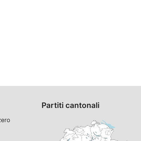
Partiti cantonali
zero