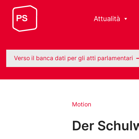
Attualità
Verso il banca dati per gli atti parlamentari
Motion
Der Schulw