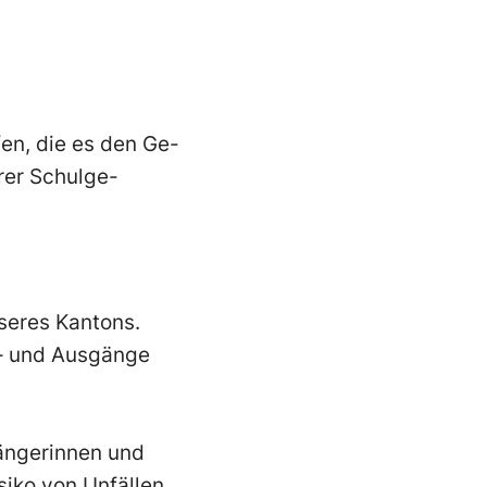
en, die es
den Ge-
rer
Schulge-
seres Kantons.
–
und Ausgänge
ängerinnen und
siko von Unfällen.