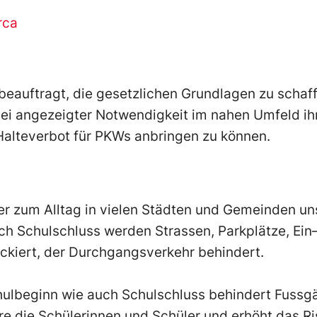
rca
beauftragt
,
die
gesetzlichen
Grundlagen zu schaff
ei angezeigter Notwendigkeit
im nahen Umfeld ih
Halteverbot für PKWs anbringen zu können.
der zum Alltag in vielen Städten und Gemeinden un
h Schulschluss werden Strassen, Parkplätze, Ein
ckiert, der
Durchgangsverkehr
behindert.
hulbeginn wie auch Schulschluss behindert Fussg
re
die Schülerinnen und Schüler und erhöht das Ri