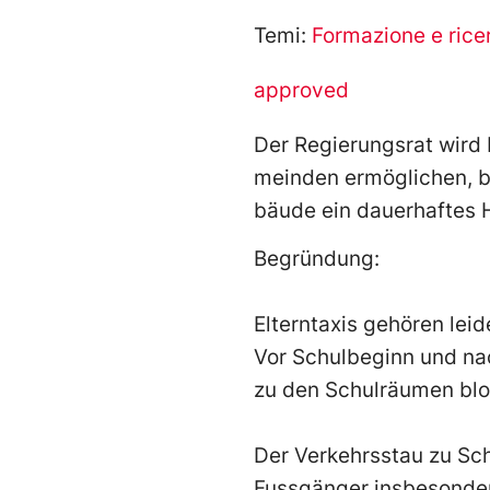
Temi:
Formazione e rice
approved
Der
Regierungsrat wird
meinden ermöglichen
,
b
bäude
ein dauerhaftes 
Begründung:
Elterntaxis gehören lei
Vor Schulbeginn und nac
zu den Schu
lräumen blo
Der Verkehrsstau zu Sc
Fussgänger insbesonde