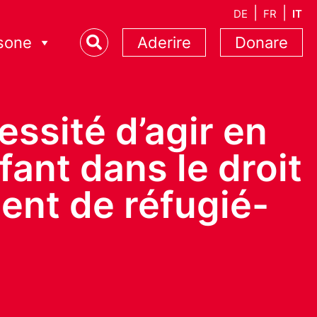
DE
FR
IT
sone
Aderire
Donare
essité d’agir en
nfant dans le droit
ment de réfugié-