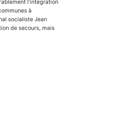
érablement l’intégration
es communes à
nal socialiste Jean
ution de secours, mais