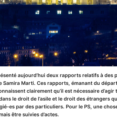
résenté aujourd’hui deux rapports relatifs à des
ale Samira Marti. Ces rapports, émanant du dépar
onnaissent clairement qu’il est nécessaire d’agir 
dans le droit de l’asile et le droit des étrangers 
é-es par des particuliers. Pour le PS, une chose e
ais être suivies d’actes.