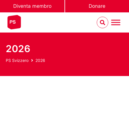
Diventa membro
Donare
2026
PS Svizzero
2026