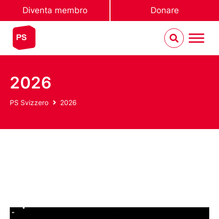
Diventa membro
Donare
2026
PS Svizzero
2026