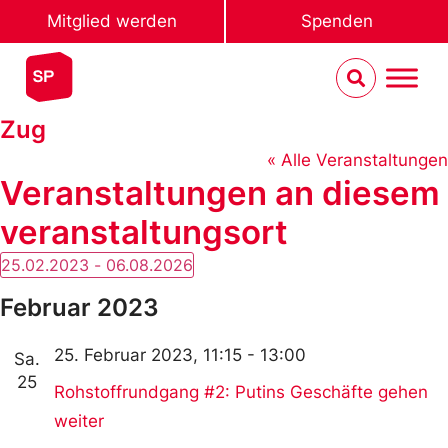
Mitglied werden
Spenden
Zug
« Alle Veranstaltungen
Veranstaltungen an diesem
veranstaltungsort
25.02.2023
 - 
06.08.2026
Datum
wählen.
Februar 2023
25. Februar 2023, 11:15
-
13:00
Sa.
25
Rohstoffrundgang #2: Putins Geschäfte gehen
weiter