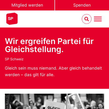
Mitglied werden
Spenden
Wir ergreifen Partei für
Gleichstellung.
SP Schweiz
Gleich sein muss niemand. Aber gleich behandelt
werden – das gilt für alle.