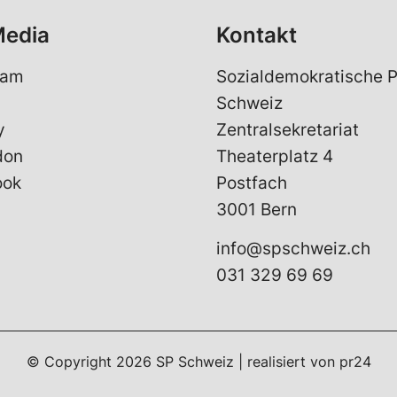
Media
Kontakt
ram
Sozialdemokratische P
Schweiz
y
Zentralsekretariat
don
Theaterplatz 4
ook
Postfach
3001 Bern
info@spschweiz.ch
031 329 69 69
© Copyright 2026 SP Schweiz | realisiert von
pr24