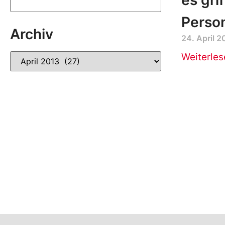
es gri
Person
Archiv
24. April 2
Weiterles