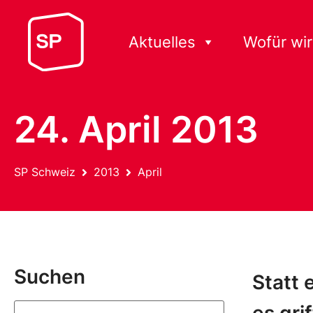
Aktuelles
Wofür wir
24. April 2013
SP Schweiz
2013
April
Suchen
Statt 