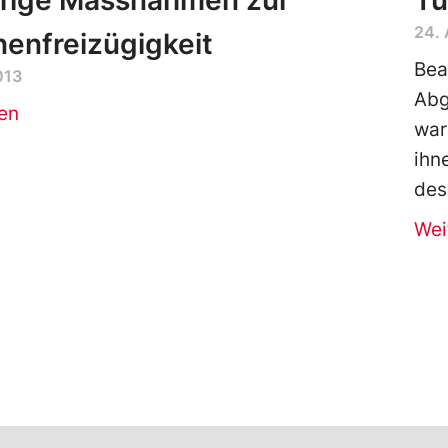
ffige Massnahmen zur
Tü
24. 
enfreizügigkeit
Bea
013
Abg
en
war
ihn
des
Wei