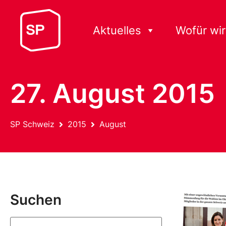
Aktuelles
Wofür wir
27. August 2015
SP Schweiz
2015
August
Suchen