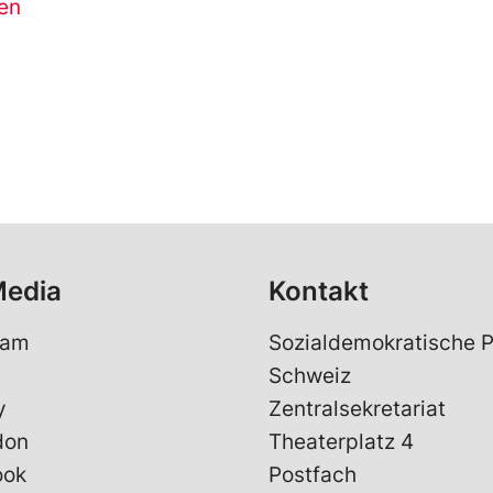
en
Media
Kontakt
ram
Sozialdemokratische P
Schweiz
y
Zentralsekretariat
don
Theaterplatz 4
ook
Postfach