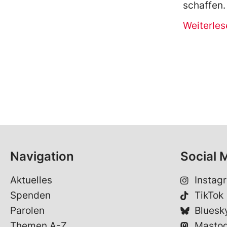
schaffen.
Weiterles
Navigation
Social 
Aktuelles
Instag
Spenden
TikTok
Parolen
Bluesk
Themen A-Z
Masto