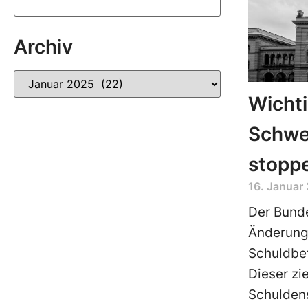
Archiv
Wichti
Schwei
stopp
16. Januar
Der Bunde
Änderung
Schuldbet
Dieser zi
Schuldens