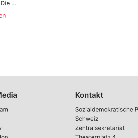
 Die
en
Media
Kontakt
ram
Sozialdemokratische P
Schweiz
y
Zentralsekretariat
don
Theaterplatz 4