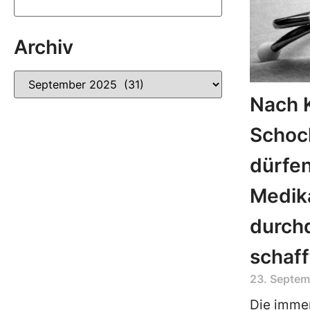
Archiv
Nach 
Schoc
dürfen
Medik
durchd
schaff
23. Septem
Die imme