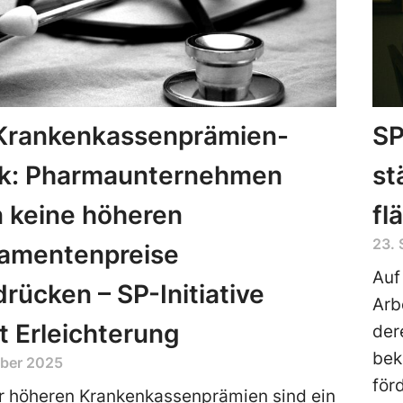
Krankenkassenprämien-
SP
k: Pharmaunternehmen
st
 keine höheren
fl
23.
amentenpreise
Auf
rücken – SP-Initiative
Arb
t Erleichterung
der
bek
ber 2025
för
r höheren Krankenkassenprämien sind ein