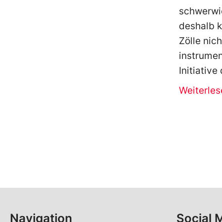
schwerwie
deshalb k
Zölle nic
instrumen
Initiative
Weiterles
Navigation
Social 