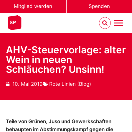
Mitglied werden
Spenden
AHV-Steuervorlage: alter
Wein in neuen
Schläuchen? Unsinn!
10. Mai 2019
Rote Linien (Blog)
Teile von Grünen, Juso und Gewerkschaften
behaupten im Abstimmungskampf gegen die