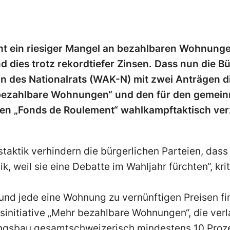
ht ein riesiger Mangel an bezahlbaren Wohnunge
d dies trotz rekordtiefer Zinsen. Dass nun die Bü
 des Nationalrats (WAK-N) mit zwei Anträgen d
r bezahlbare Wohnungen“ und den für den gemein
n „Fonds de Roulement“ wahlkampftaktisch verzö
staktik verhindern die bürgerlichen Parteien, dass
k, weil sie eine Debatte im Wahljahr fürchten“, krit
r und jede eine Wohnung zu vernünftigen Preisen 
ksinitiative „Mehr bezahlbare Wohnungen“, die verl
gsbau gesamtschweizerisch mindestens 10 Proze