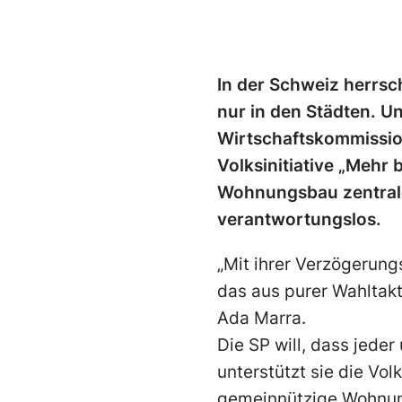
In der Schweiz herrsc
nur in den Städten. Un
Wirtschaftskommission
Volksinitiative „Meh
Wohnungsbau zentrale
verantwortungslos.
„Mit ihrer Verzögerung
das aus purer Wahltakti
Ada Marra.
Die SP will, dass jede
unterstützt sie die Vol
gemeinnützige Wohnun