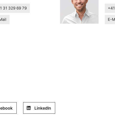
1 31 329 69 79
+41
Mail
E-M
cebook
LinkedIn