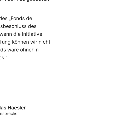
des „Fonds de
esbeschluss des
wenn die Initiative
fung können wir nicht
nds wäre ohnehin
es.“
las Haesler
nsprecher