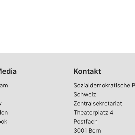
Media
Kontakt
ram
Sozialdemokratische P
Schweiz
y
Zentralsekretariat
don
Theaterplatz 4
ook
Postfach
3001 Bern