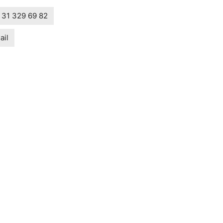
 31 329 69 82
ail