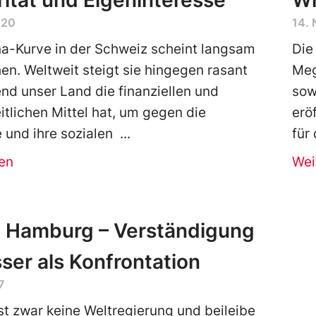
rität und Eigeninteresse
Wi
020
14.
a-Kurve in der Schweiz scheint langsam
Die
en. Weltweit steigt sie hingegen rasant
Meg
nd unser Land die finanziellen und
sow
tlichen Mittel hat, um gegen die
erö
und ihre sozialen
für
en
Wei
n Hamburg – Verständigung
sser als Konfrontation
7
st zwar keine Weltregierung und beileibe