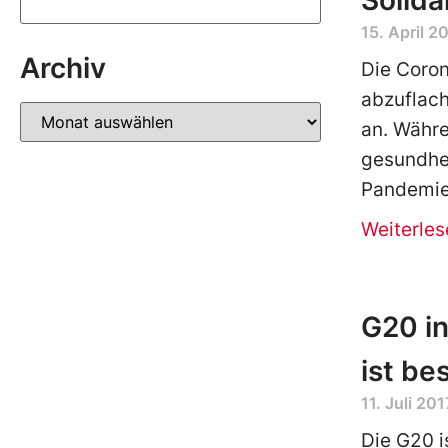
Solida
15. April 2
Archiv
Die Coron
abzuflach
an. Währe
gesundhei
Pandemie 
Weiterles
G20 i
ist be
11. Juli 201
Die G20 i