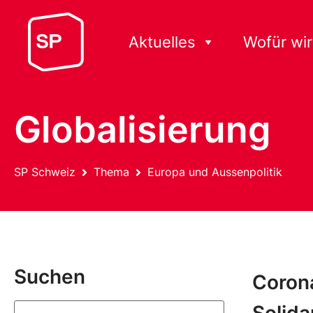
Aktuelles
Wofür wir
Globalisierung
SP Schweiz
Thema
Europa und Aussenpolitik
Suchen
Corona