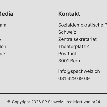
Media
Kontakt
ram
Sozialdemokratische P
Schweiz
y
Zentralsekretariat
don
Theaterplatz 4
ook
Postfach
3001 Bern
info@spschweiz.ch
031 329 69 69
© Copyright 2026 SP Schweiz | realisiert von
pr24