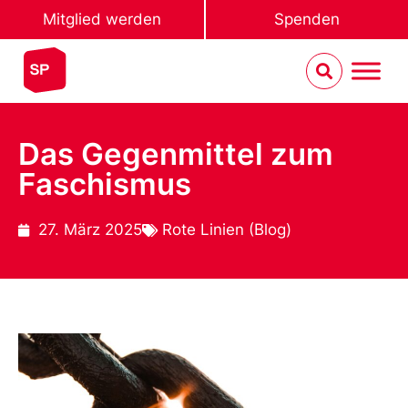
Mitglied werden
Spenden
Das Gegenmittel zum
Faschismus
27. März 2025
Rote Linien (Blog)