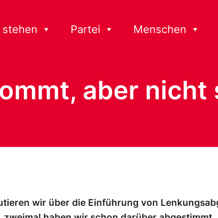
 stehen
Partei
Menschen
ommt, aber nicht 
utieren wir über die Einführung von Lenkungsab
 zweimal haben wir schon darüber abgestimmt. 