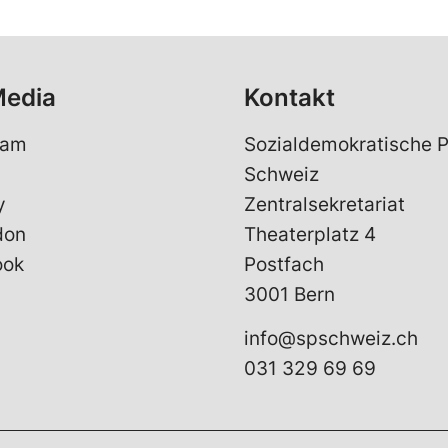
Media
Kontakt
ram
Sozialdemokratische P
Schweiz
y
Zentralsekretariat
don
Theaterplatz 4
ook
Postfach
3001 Bern
info@spschweiz.ch
031 329 69 69