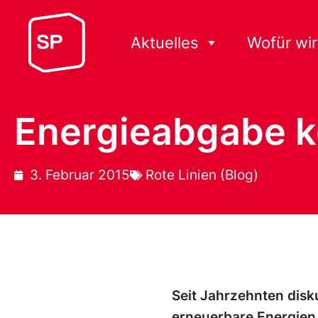
Aktuelles
Wofür wir
Energieabgabe k
3. Februar 2015
Rote Linien (Blog)
Seit Jahrzehnten disk
erneuerbare Energien,