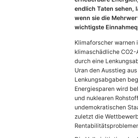
endlich Taten sehen, l
wenn sie die Mehrwert
wichtigste Einnahmeq
Klimaforscher warnen i
klimaschädliche CO2-A
durch eine Lenkungsabg
Uran den Ausstieg aus
Lenkungsabgaben begün
Energiesparen wird be
und nuklearen Rohstof
undemokratischen Staa
zuletzt die Wettbewerb
Rentabilitätsprobleme