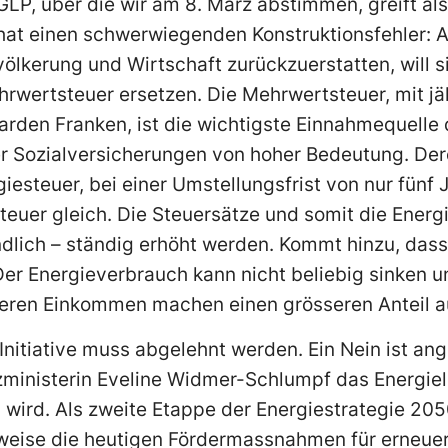
 GLP, über die wir am 8. März abstimmen, greift al
 hat einen schwerwiegenden Konstruktionsfehler: A
lkerung und Wirtschaft zurückzuerstatten, will s
rwertsteuer ersetzen. Die Mehrwertsteuer, mit j
liarden Franken, ist die wichtigste Einnahmequell
der Sozialversicherungen von hoher Bedeutung. De
giesteuer, bei einer Umstellungsfrist von nur fünf
teuer gleich. Die Steuersätze und somit die Energ
dlich – ständig erhöht werden. Kommt hinzu, dass
 Der Energieverbrauch kann nicht beliebig sinken 
eferen Einkommen machen einen grösseren Anteil a
nitiative muss abgelehnt werden. Ein Nein ist ang
zministerin Eveline Widmer-Schlumpf das Energi
 wird. Als zweite Etappe der Energiestrategie 205
weise die heutigen Fördermassnahmen für erneue