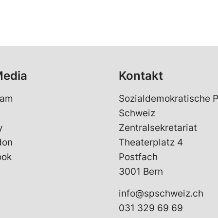
Media
Kontakt
ram
Sozialdemokratische P
Schweiz
y
Zentralsekretariat
don
Theaterplatz 4
ook
Postfach
3001 Bern
info@spschweiz.ch
031 329 69 69