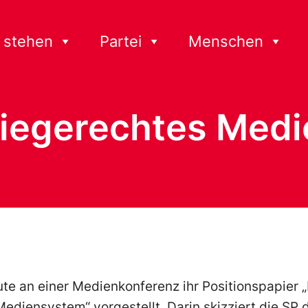
 stehen
Partei
Menschen
tiegerechtes Med
te an einer Medienkonferenz ihr Positionspapier „
diensystem“ vorgestellt. Darin skizziert die SP