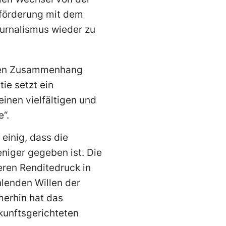
nförderung mit dem
ournalismus wieder zu
r den Zusammenhang
ie setzt ein
inen vielfältigen und
“.
 einig, dass die
iger gegeben ist. Die
eren Renditedruck in
lenden Willen der
merhin hat das
kunftsgerichteten