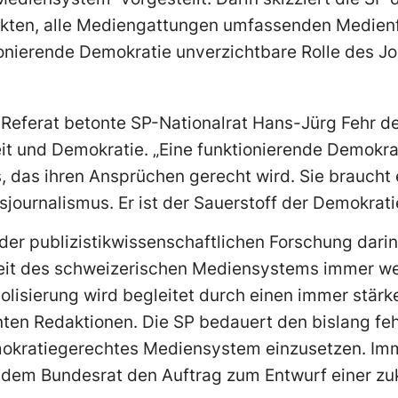
irekten, alle Mediengattungen umfassenden Medie
ktionierende Demokratie unverzichtbare Rolle des J
n Referat betonte SP-Nationalrat Hans-Jürg Feh
t und Demokratie. „Eine funktionierende Demokrat
das ihren Ansprüchen gerecht wird. Sie braucht e
journalismus. Er ist der Sauerstoff der Demokratie
 der publizistikwissenschaftlichen Forschung darin
it des schweizerischen Mediensystems immer wen
lisierung wird begleitet durch einen immer stärk
n Redaktionen. Die SP bedauert den bislang feh
demokratiegerechtes Mediensystem einzusetzen. Im
r dem Bundesrat den Auftrag zum Entwurf einer zu