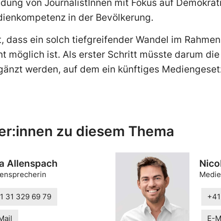
ldung von JournalistInnen mit Fokus auf Demokrati
ienkompetenz in der Bevölkerung.
t, dass ein solch tiefgreifender Wandel im Rahmen
 möglich ist. Als erster Schritt müsste darum di
rgänzt werden, auf dem ein künftiges Mediengeset
er:innen zu diesem Thema
a Allenspach
Nico
ensprecherin
Medie
1 31 329 69 79
+41
Mail
E-M