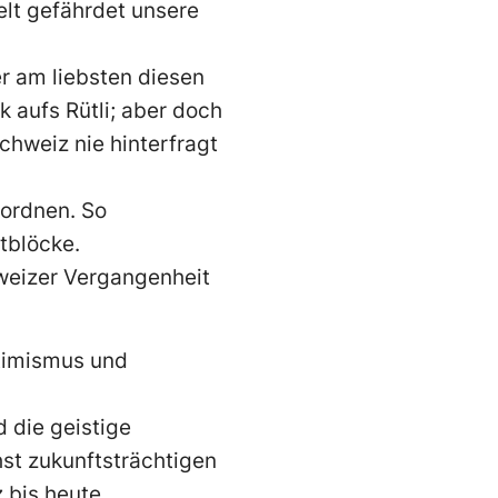
Welt gefährdet unsere
r am liebsten diesen
aufs Rütli; aber doch
Schweiz nie hinterfragt
uordnen. So
htblöcke.
hweizer Vergangenheit
timismus und
d die geistige
hst zukunftsträchtigen
 bis heute.