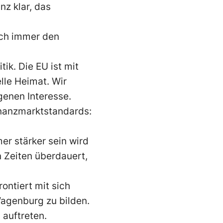
nz klar, das
ich immer den
tik. Die EU ist mit
lle Heimat. Wir
enen Interesse.
inanzmarktstandards:
er stärker sein wird
n Zeiten überdauert,
ontiert mit sich
Wagenburg zu bilden.
 auftreten.