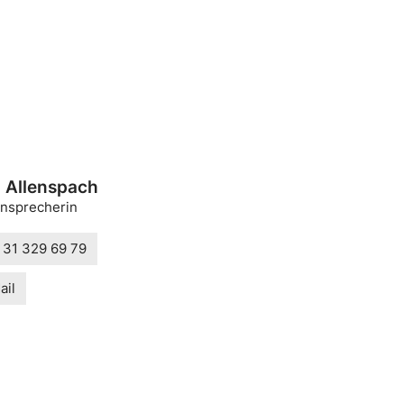
 Allenspach
nsprecherin
 31 329 69 79
ail