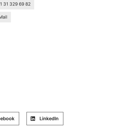
1 31 329 69 82
Mail
cebook
LinkedIn