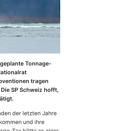
e geplante Tonnage-
ationalrat
bventionen tragen
 Die SP Schweiz hofft,
tigt.
den der letzten Jahre
u kommen und ihre
age-Tax hätte es einer