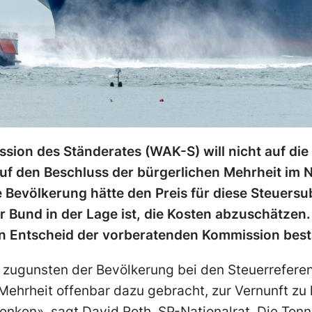
sion des Ständerates (WAK-S) will nicht auf di
 auf den Beschluss der bürgerlichen Mehrheit im N
Bevölkerung hätte den Preis für diese Steuersu
 Bund in der Lage ist, die Kosten abzuschätzen.
n Entscheid der vorberatenden Kommission bestä
 zugunsten der Bevölkerung bei den Steuerreferen
 Mehrheit offenbar dazu gebracht, zur Vernunft z
enken», sagt David Roth, SP-Nationalrat. Die Tonn