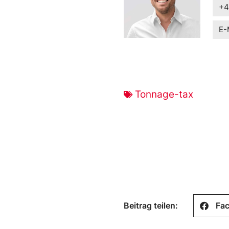
+4
E-
Tonnage-tax
Beitrag teilen:
Fa