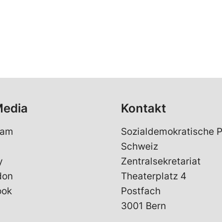
Media
Kontakt
ram
Sozialdemokratische P
Schweiz
y
Zentralsekretariat
don
Theaterplatz 4
ook
Postfach
3001 Bern