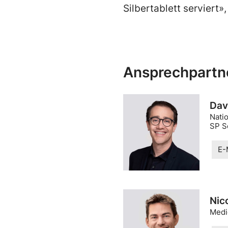
Silbertablett serviert»
Ansprechpartn
Dav
Natio
SP S
E-
Nic
Medi