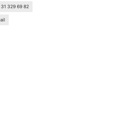
 31 329 69 82
ail