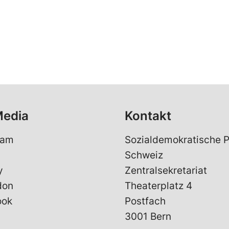
Media
Kontakt
ram
Sozialdemokratische P
Schweiz
y
Zentralsekretariat
don
Theaterplatz 4
ook
Postfach
3001 Bern