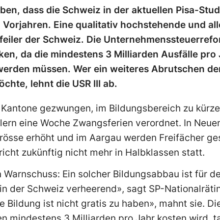
en, dass die Schweiz in der aktuellen Pisa-Stud
n Vorjahren. Eine qualitativ hochstehende und al
feiler der Schweiz. Die Unternehmenssteuerreform 
ken, da die mindestens 3 Milliarden Ausfälle pro
werden müssen. Wer ein weiteres Abrutschen der
hte, lehnt die USR III ab.
e Kantone gezwungen, im Bildungsbereich zu kürze
lern eine Woche Zwangsferien verordnet. In Neue
rösse erhöht und im Aargau werden Freifächer ges
icht zukünftig nicht mehr in Halbklassen statt.
in Warnschuss: Ein solcher Bildungsabbau ist für 
n der Schweiz verheerend», sagt SP-Nationalrätin
e Bildung ist nicht gratis zu haben», mahnt sie. Die
 mindestens 3 Milliarden pro Jahr kosten wird, t