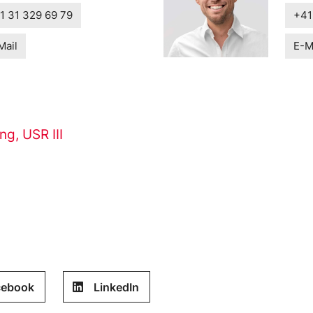
1 31 329 69 79
+41
Mail
E-M
ung
,
USR III
cebook
LinkedIn