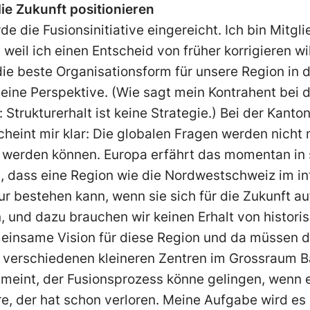
die Zukunft positionieren
e die Fusionsinitiative eingereicht. Ich bin Mitgl
t weil ich einen Entscheid von früher korrigieren wil
die beste Organisationsform für unsere Region in de
eine Perspek­tive. (Wie sagt mein Kontrahent bei 
trukturerhalt ist keine Strategie.) Bei der Kanton
heint mir klar: Die globalen Fragen werden nicht 
t werden können. Europa erfährt das momentan in 
 dass eine Region wie die Nordwestschweiz im int
 bestehen kann, wenn sie sich für die Zukunft au
n, und dazu brauchen wir keinen Erhalt von histor
einsame Vision für diese Region und da müssen di
 verschiedenen kleineren Zentren im Grossraum B
eint, der Fusionsprozess könne gelingen, wenn 
, der hat schon verloren. Meine Aufgabe wird es 