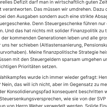
turelles Defizit darf man in wirtschaftlich guten Ze
t verantworten. Das müssen wir umdrehen. Dazu di
n bei den Ausgaben sondern auch eine strikte Abs
teuergeschenke. Denn Steuergeschenke führen nur 
n. Und das hat nichts mit solider Finanzpolitik zu
en der kommenden Generationen leben und alle gr
 uns her schieben (Altlasten­sanierung, Pensions
turvorhaben). Meine finanzpolitische Strategie hei
müssen mit den Steuergeldern sparsam umgehen u
richtigen Prioritäten setzen.
ahlkampfes wurde ich immer wieder gefragt: Her
 Nein, das will ich nicht, aber im Gegensatz zu 
s der Konsolidierungspfad konsequent beschritten
r Steuersenkungsversprechen, wie sie von der SVP
n von Herrn Weber verwedelt werden. Solide Fina