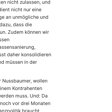
iten nicht zulassen, und
ent nicht nur eine
age an unmögliche und
dazu, dass die
 tun. Zudem können wir
ossen
kassensanierung,
sst daher konsolidieren
nd müssen in der
r Nussbaumer, wollen
meinem Kontrahenten
 werden muss. Und: Da
 noch vor drei Monaten
nzpolitik braucht