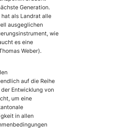
nächste Generation.
hat als Landrat alle
ell ausgeglichen
uerungsinstrument, wie
aucht es eine
h Thomas Weber).
len
endlich auf die Reihe
 der Entwick­lung von
cht, um eine
kan­tonale
keit in allen
ahmen­be­dingungen