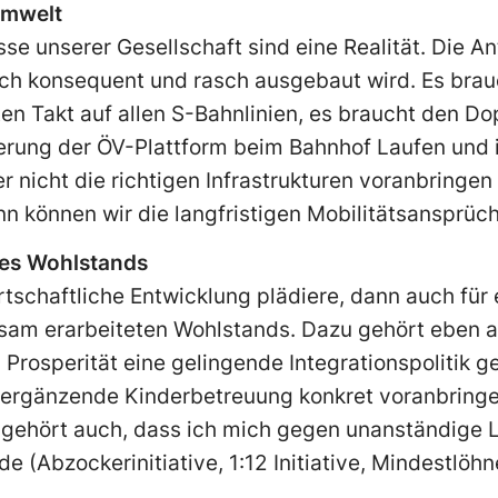
Umwelt
sse unserer Gesellschaft sind eine Realität. Die A
ich konsequent und rasch ausgebaut wird. Es bra
en Takt auf allen S-Bahnlinien, es braucht den D
serung der ÖV-Plattform beim Bahnhof Laufen und i
er nicht die richtigen Infrastrukturen voranbringe
 kön­nen wir die langfristigen Mobilitätsansprüc
des Wohlstands
irtschaftliche Entwicklung plädiere, dann auch für
sam erarbeiteten Wohlstands. Dazu gehört eben a
 Prosperität eine gelingende Integrationspolitik g
nergän­zende Kinderbetreuung konkret voranbringe
 gehört auch, dass ich mich gegen unanständige 
 (Abzockerinitiative, 1:12 Initiative, Mindestlöhn