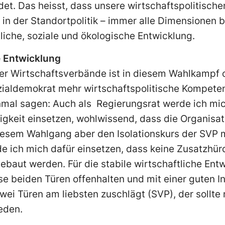
ldet. Das heisst, dass un­sere wirtschaftspolitisc
t in der Standortpolitik – immer alle Dimensionen 
li­che, soziale und ökologische Entwicklung.
e Entwicklung
er Wirtschaftsverbände ist in diesem Wahlkampf of
ozialdemokrat mehr wirtschafts­politische Kompete
einmal sagen: Auch als Regierungsrat werde ich mic
gigkeit einsetzen, wohlwis­send, dass die Organisa
iesem Wahlgang aber den Isolations­kurs der SVP 
 ich mich dafür einsetzen, dass keine Zusatzhür
baut werden. Für die stabile wirtschaftliche Entw
e beiden Türen offenhalten und mit einer guten In
ei Türen am liebsten zuschlägt (SVP), der sollte n
reden.