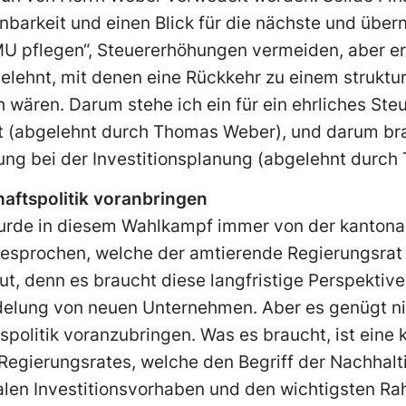
n­barkeit und einen Blick für die nächste und über
MU pfle­gen“, Steuererhöhungen vermeiden, aber er 
lehnt, mit denen eine Rückkehr zu einem struktur
 wären. Darum stehe ich ein für ein ehrliches Ste
ist (abgelehnt durch Thomas Weber), und darum br
rung bei der Investitionsplanung (abgelehnt durc
haftspolitik voranbringen
wurde in diesem Wahlkampf immer von der kantona
gesprochen, welche der amtierende Regierungsrat 
ut, denn es braucht diese langfristige Perspektive
delung von neuen Unter­nehmen. Aber es genügt ni
spolitik voranzubringen. Was es braucht, ist eine 
Regierungsrates, welche den Begriff der Nachhaltig
a­len Investitionsvorhaben und den wichtigsten R