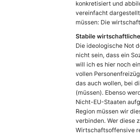
konkretisiert und abbi
verein­facht dargestell
müssen: Die wirt­schaft
Stabile wirtschaftlich
Die ideologische Not d
nicht sein, dass ein S
will ich es hier noch 
vollen Personen­freizü
das auch wollen, bei d
(müssen). Ebenso werde
Nicht-EU-Staaten aufge
Region müssen wir dies
verbinden. Wer diese zw
Wirt­schaftsoffensive 