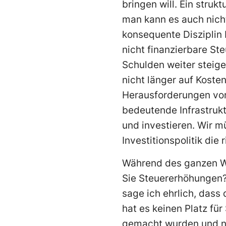
bringen will. Ein struk
man kann es auch nich
konse­quente Diszipli
nicht finanzierbare S
Schulden weiter steige
nicht länger auf Kost
Herausforderungen vor
bedeutende Infrastruk­
und investieren. Wir 
Investitionspolitik die 
Während des ganzen W
Sie Steuererhöhun­gen?
sage ich ehrlich, das
hat es keinen Platz fü
gemacht wurden und nu