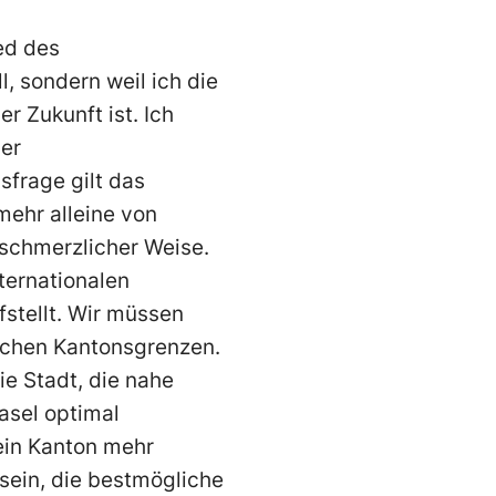
ied des
l, sondern weil ich die
r Zukunft ist. Ich
der
sfrage gilt das
mehr alleine von
schmerzlicher Weise.
erna­tionalen
fstellt. Wir müssen
ischen Kantonsgrenzen.
e Stadt, die nahe
asel optimal
ein Kanton mehr
sein, die bestmögliche