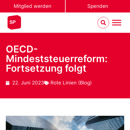
Mitglied werden
Spenden
OECD-
Mindeststeuerreform:
Fortsetzung folgt
22. Juni 2023
Rote Linien (Blog)