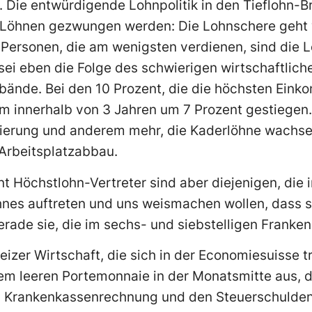
 Die entwürdigende Lohnpolitik in den Tieflohn-B
n Löhnen gezwungen werden: Die Lohnschere geht w
 Personen, die am wenigsten verdienen, sind die L
sei eben die Folge des schwierigen wirtschaftlic
bände. Bei den 10 Prozent, die die höchsten Ein
m innerhalb von 3 Jahren um 7 Prozent gestiegen.
rierung und anderem mehr, die Kaderlöhne wachsen
Arbeitsplatzabbau.
t Höchstlohn-Vertreter sind aber diejenigen, die
nes auftreten und uns weismachen wollen, dass si
ade sie, die im sechs- und siebstelligen Franken
izer Wirtschaft, die sich in der Economiesuisse t
dem leeren Portemonnaie in der Monatsmitte aus, 
n Krankenkassenrechnung und den Steuerschulden