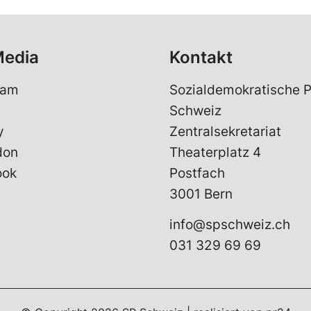
Media
Kontakt
ram
Sozialdemokratische P
Schweiz
y
Zentralsekretariat
don
Theaterplatz 4
ook
Postfach
3001 Bern
info@spschweiz.ch
031 329 69 69