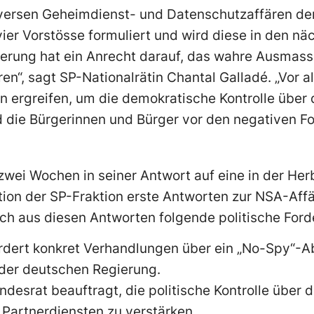
diversen Geheimdienst- und Datenschutzaffären de
vier Vorstösse formuliert und wird diese in den n
lkerung hat ein Anrecht darauf, das wahre Ausmas
ren“, sagt SP-Nationalrätin Chantal Galladé. „Vor 
ergreifen, um die demokratische Kontrolle über
d die Bürgerinnen und Bürger vor den negativen F
zwei Wochen in seiner Antwort auf eine in der Her
tion der SP-Fraktion erste Antworten zur NSA-Affär
ch aus diesen Antworten folgende politische For
ordert konkret Verhandlungen über ein „No-Spy“
der deutschen Regierung.
ndesrat beauftragt, die politische Kontrolle über
 Partnerdiensten zu verstärken.