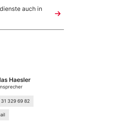
dienste auch in
las Haesler
nsprecher
 31 329 69 82
ail