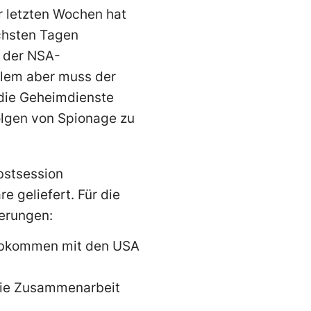
r letzten Wochen hat
ächsten Tagen
s der NSA-
allem aber muss der
 die Geheimdienste
olgen von Spionage zu
bstsession
e geliefert. Für die
derungen:
-Abkommen mit den USA
 die Zusammenarbeit