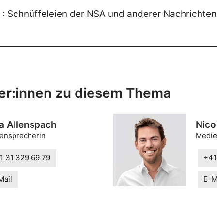
7 : Schnüffeleien der NSA und anderer Nachrichten
er:innen zu diesem Thema
a Allenspach
Nico
ensprecherin
Medie
1 31 329 69 79
+41
Mail
E-M