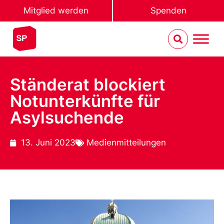
Mitglied werden
Spenden
Ständerat blockiert
Notunterkünfte für
Asylsuchende
13. Juni 2023
Medienmitteilungen