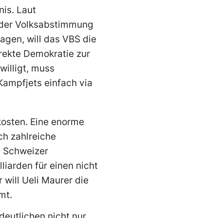
is. Laut
 der Volksabstimmung
agen, will das VBS die
rekte Demokratie zur
willigt, muss
Kampfjets einfach via
kosten. Eine enorme
ch zahlreiche
e Schweizer
liarden für einen nicht
will Ueli Maurer die
mt.
eutlichen nicht nur,