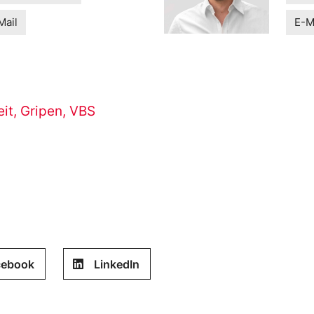
Mail
E-M
eit
,
Gripen
,
VBS
cebook
LinkedIn