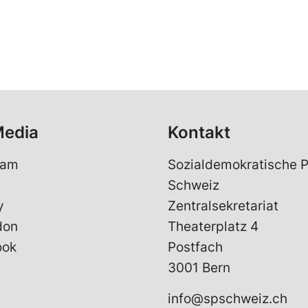
Media
Kontakt
ram
Sozialdemokratische P
Schweiz
y
Zentralsekretariat
don
Theaterplatz 4
ook
Postfach
3001 Bern
info@spschweiz.ch