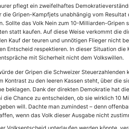
rer pflegt ein zweifelhaftes Demokratieverständn
er die Gripen-Kampfjets unabhängig vom Resultat
. Sollte das Volk Nein zum 10-Milliarden-Gripen s
en statt kaufen. Auf diese Weise verkommt die di
en Kauf der teuren und unnötigen Flieger nicht be
n Entscheid respektieren. In dieser Situation die 
entspräche mit Sicherheit nicht dem Volkswillen.
 würde der Gripen die Schweizer Steuerzahlenden 
 Kontrast zu den leeren Kassen steht, über die si
 beklagen. Dank der direkten Demokratie hat di
 die Chance zu entscheiden, ob sie wirklich 10 Mil
geben will. Dachte man zumindest – denn offenbar 
ffen, wenn das Volk dieser Ausgabe nicht zustim
der Volksentscheid unterlaufen werden könnte, verd