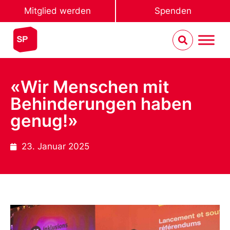
Mitglied werden
Spenden
«Wir Menschen mit
Behinderungen haben
genug!»
23. Januar 2025