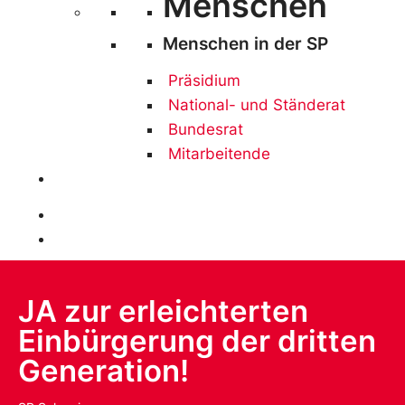
Menschen
Menschen in der SP
Präsidium
National- und Ständerat
Bundesrat
Mitarbeitende
Mitglied werden
Spenden
JA zur erleichterten
Einbürgerung der dritten
Generation!