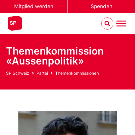
Mitglied werden
Spenden
Themenkommission
«Aussenpolitik»
SP Schweiz
Partei
Themenkommissionen