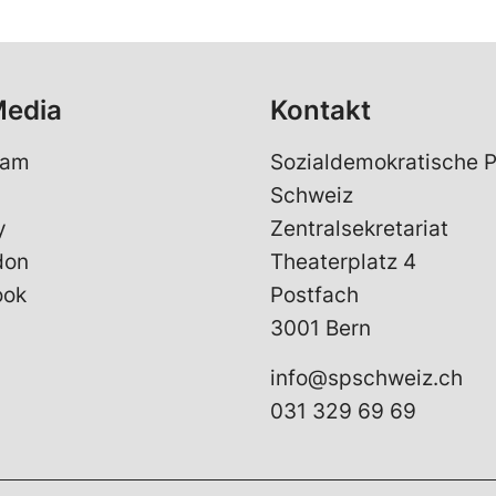
Media
Kontakt
ram
Sozialdemokratische P
Schweiz
y
Zentralsekretariat
don
Theaterplatz 4
ook
Postfach
3001 Bern
info@spschweiz.ch
031 329 69 69